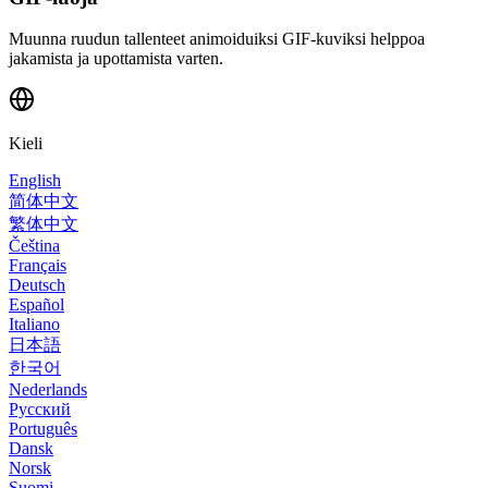
Muunna ruudun tallenteet animoiduiksi GIF-kuviksi helppoa
jakamista ja upottamista varten.
Kieli
English
简体中文
繁体中文
Čeština
Français
Deutsch
Español
Italiano
日本語
한국어
Nederlands
Русский
Português
Dansk
Norsk
Suomi