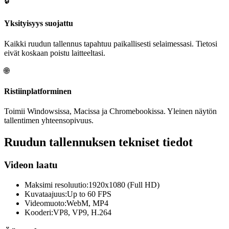
🔒
Yksityisyys suojattu
Kaikki ruudun tallennus tapahtuu paikallisesti selaimessasi. Tietosi
eivät koskaan poistu laitteeltasi.
🌐
Ristiinplatforminen
Toimii Windowsissa, Macissa ja Chromebookissa. Yleinen näytön
tallentimen yhteensopivuus.
Ruudun tallennuksen tekniset tiedot
Videon laatu
Maksimi resoluutio:
1920x1080 (Full HD)
Kuvataajuus:
Up to 60 FPS
Videomuoto:
WebM, MP4
Kooderi:
VP8, VP9, H.264