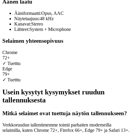
Äänen laatu
Ääniformaatti:
Opus, AAC
Näytetaajuus:
48 kHz
Kanavat:
Stereo
Lähteet:
System + Microphone
Selaimen yhteensopivuus
Chrome
72+
✓
Tuetttu
Edge
79+
✓
Tuetttu
Usein kysytyt kysymykset ruudun
tallennuksesta
Mitkä selaimet ovat tuettuja näytön tallennukseen?
Verkkoruudun tallentimemme toimii parhaiten moderneilla
selaimilla, kuten Chrome 72+, Firefox 66+, Edge 79+ ja Safari 13+.