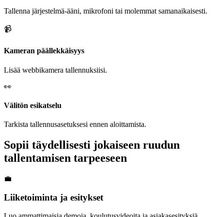
Tallenna järjestelmä-ääni, mikrofoni tai molemmat samanaikaisesti.
📹
Kameran päällekkäisyys
Lisää webbikamera tallennuksiisi.
👀
Välitön esikatselu
Tarkista tallennusasetuksesi ennen aloittamista.
Sopii täydellisesti jokaiseen ruudun
tallentamisen tarpeeseen
💼
Liiketoiminta ja esitykset
Luo ammattimaisia demoja, koulutusvideoita ja asiakasesityksiä