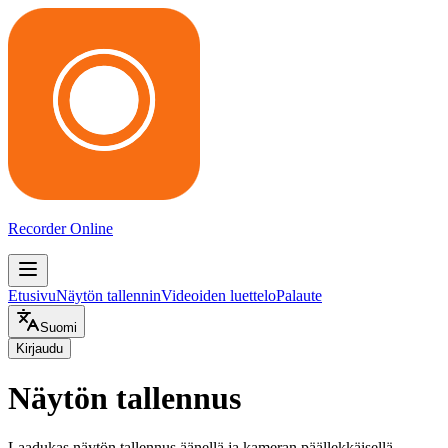
Recorder Online
Etusivu
Näytön tallennin
Videoiden luettelo
Palaute
Suomi
Kirjaudu
Näytön tallennus
Laadukas näytön tallennus äänellä ja kameran päällekkäisellä