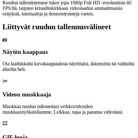
Ruudun tallentimemme tukee jopa 1080p Full HD -resoluutiota 60
FPS:llä, tarjoten kristallinkirkkaan videolaadun ammattimaisia
esityksiä, tutoriaaleja ja demonstrointeja varten.
Liittyvät ruudun tallennusvälineet
📸
Näytön kaappaus
Ota laadukkaita kuvakaappauksia näytöstäsi, ikkunoista tai valituilta
alueilta heti.
✂️
Videon muokkaaja
Muokkaa ruudun tallenteitasi verkkovideoiden
muokkaustyökalullamme. Leikkaa, rajaa ja paranna videoitasi.
🎞️
GIF-luoja