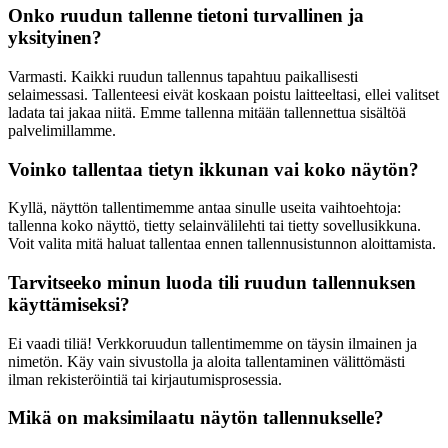
Onko ruudun tallenne tietoni turvallinen ja
yksityinen?
Varmasti. Kaikki ruudun tallennus tapahtuu paikallisesti
selaimessasi. Tallenteesi eivät koskaan poistu laitteeltasi, ellei valitset
ladata tai jakaa niitä. Emme tallenna mitään tallennettua sisältöä
palvelimillamme.
Voinko tallentaa tietyn ikkunan vai koko näytön?
Kyllä, näyttön tallentimemme antaa sinulle useita vaihtoehtoja:
tallenna koko näyttö, tietty selainvälilehti tai tietty sovellusikkuna.
Voit valita mitä haluat tallentaa ennen tallennusistunnon aloittamista.
Tarvitseeko minun luoda tili ruudun tallennuksen
käyttämiseksi?
Ei vaadi tiliä! Verkkoruudun tallentimemme on täysin ilmainen ja
nimetön. Käy vain sivustolla ja aloita tallentaminen välittömästi
ilman rekisteröintiä tai kirjautumisprosessia.
Mikä on maksimilaatu näytön tallennukselle?