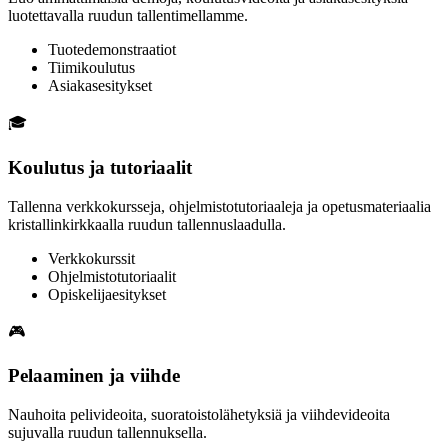
luotettavalla ruudun tallentimellamme.
Tuotedemonstraatiot
Tiimikoulutus
Asiakasesitykset
🎓
Koulutus ja tutoriaalit
Tallenna verkkokursseja, ohjelmistotutoriaaleja ja opetusmateriaalia
kristallinkirkkaalla ruudun tallennuslaadulla.
Verkkokurssit
Ohjelmistotutoriaalit
Opiskelijaesitykset
🎮
Pelaaminen ja viihde
Nauhoita pelivideoita, suoratoistolähetyksiä ja viihdevideoita
sujuvalla ruudun tallennuksella.