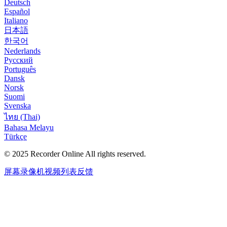
Deutsch
Español
Italiano
日本語
한국어
Nederlands
Русский
Português
Dansk
Norsk
Suomi
Svenska
ไทย (Thai)
Bahasa Melayu
Türkçe
© 2025
Recorder Online
All rights reserved.
屏幕录像机
视频列表
反馈